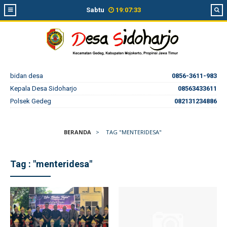
Sabtu
19
:
07
:
34
bidan desa
0856-3611-983
Kepala Desa Sidoharjo
08563433611
Polsek Gedeg
082131234886
BERANDA
>
TAG "MENTERIDESA"
Tag : "menteridesa"