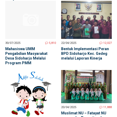
22/04/2025
12,027
30/07/2025
5,810
Bentuk Implementasi Peran
Mahasiswa UMM
BPD Sidoharjo Kec. Gedeg
Pengabdian Masyarakat
melalui Laporan Kinerja
Desa Sidoharjo Melalui
Program PMM
20/04/2025
11,888
Muslimat NU – Fatayat NU