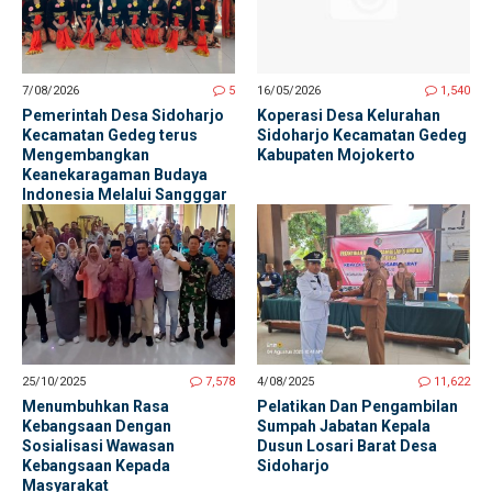
7/08/2026
5
16/05/2026
1,540
Pemerintah Desa Sidoharjo
Koperasi Desa Kelurahan
Kecamatan Gedeg terus
Sidoharjo Kecamatan Gedeg
Mengembangkan
Kabupaten Mojokerto
Keanekaragaman Budaya
Indonesia Melalui Sangggar
Tari Rahardjo Mardiko
25/10/2025
7,578
4/08/2025
11,622
Menumbuhkan Rasa
Pelatikan Dan Pengambilan
Kebangsaan Dengan
Sumpah Jabatan Kepala
Sosialisasi Wawasan
Dusun Losari Barat Desa
Kebangsaan Kepada
Sidoharjo
Masyarakat