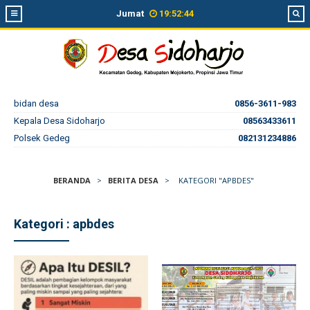
Jumat
19
:
52
:
44
bidan desa
0856-3611-983
Kepala Desa Sidoharjo
08563433611
Polsek Gedeg
082131234886
BERANDA
>
BERITA DESA
>
KATEGORI "APBDES"
Kategori : apbdes