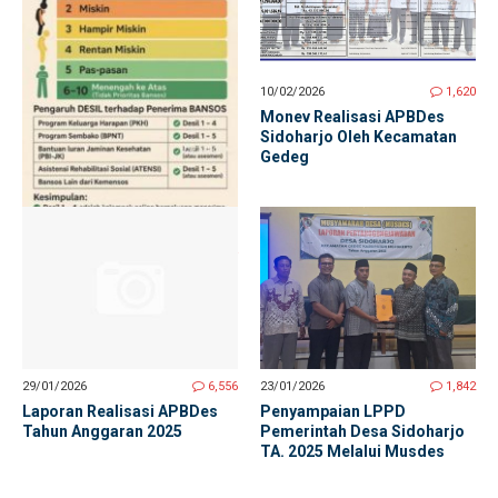
10/02/2026
1,620
Monev Realisasi APBDes
Sidoharjo Oleh Kecamatan
Gedeg
12/02/2026
6,954
MENGENAL DESIL PENENTU
KELOMPOK PENERIMA
BANTUAN SOSIAL
23/01/2026
1,842
29/01/2026
6,556
Penyampaian LPPD
Laporan Realisasi APBDes
Pemerintah Desa Sidoharjo
Tahun Anggaran 2025
TA. 2025 Melalui Musdes