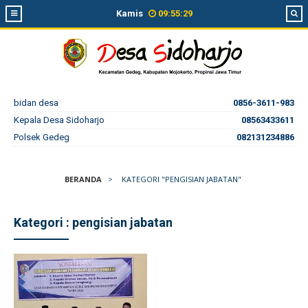
Kamis
09
:
55
:
30
bidan desa
0856-3611-983
Kepala Desa Sidoharjo
08563433611
Polsek Gedeg
082131234886
BERANDA
>
KATEGORI "PENGISIAN JABATAN"
Kategori : pengisian jabatan