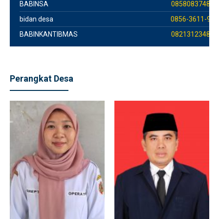
BABINSA
085808374800
bidan desa
0856-3611-983
BABINKANTIBMAS
082131234886
Perangkat Desa