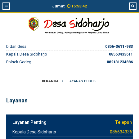
Jumat
15
:
53
:
42
bidan desa
0856-3611-983
Kepala Desa Sidoharjo
08563433611
Polsek Gedeg
082131234886
BERANDA
>
LAYANAN PUBLIK
Layanan
Layanan Penting
Telepon
Kepala Desa Sidoharjo
08563433611