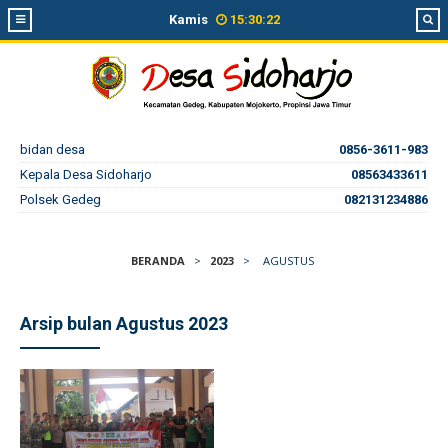
Kamis
15
:
30
:
22
bidan desa
0856-3611-983
Kepala Desa Sidoharjo
08563433611
Polsek Gedeg
082131234886
BERANDA
>
2023
>
AGUSTUS
Arsip bulan Agustus 2023