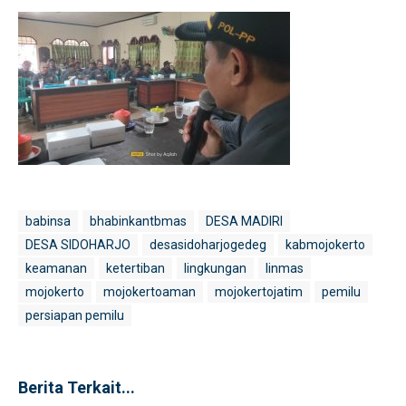
babinsa
bhabinkantbmas
DESA MADIRI
DESA SIDOHARJO
desasidoharjogedeg
kabmojokerto
keamanan
ketertiban
lingkungan
linmas
mojokerto
mojokertoaman
mojokertojatim
pemilu
persiapan pemilu
Berita Terkait...