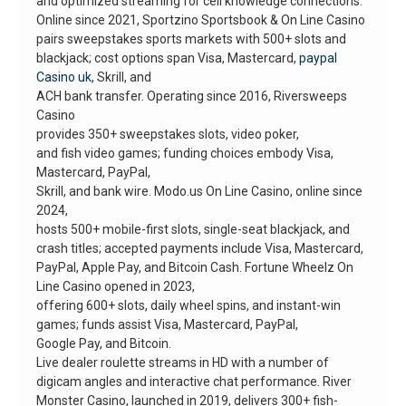
and optimized streaming for cell knowledge connections.
Online since 2021, Sportzino Sportsbook & On Line Casino
pairs sweepstakes sports markets with 500+ slots and
blackjack; cost options span Visa, Mastercard,
paypal
Casino uk
, Skrill, and
ACH bank transfer. Operating since 2016, Riversweeps
Casino
provides 350+ sweepstakes slots, video poker,
and fish video games; funding choices embody Visa,
Mastercard, PayPal,
Skrill, and bank wire. Modo.us On Line Casino, online since
2024,
hosts 500+ mobile-first slots, single-seat blackjack, and
crash titles; accepted payments include Visa, Mastercard,
PayPal, Apple Pay, and Bitcoin Cash. Fortune Wheelz On
Line Casino opened in 2023,
offering 600+ slots, daily wheel spins, and instant-win
games; funds assist Visa, Mastercard, PayPal,
Google Pay, and Bitcoin.
Live dealer roulette streams in HD with a number of
digicam angles and interactive chat performance. River
Monster Casino, launched in 2019, delivers 300+ fish-