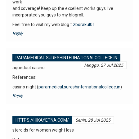
work
and coverage! Keep up the excellent works guys I’ve
incorporated you guys to my blogroll.
Feel free to visit my web blog ::
zborakul01
Reply
PARAMEDICAL.SURESHINTERNATIONALCOLLEGE.IN
Minggu, 27 Jul 2025
aqueduct casino
References:
casino night (
paramedical.sureshinternationalcollege.in
)
Reply
HTTPS://HIKAYETNA.COM/
Senin, 28 Jul 2025
steroids for women weight loss