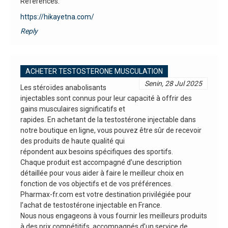
References:
https://hikayetna.com/
Reply
ACHETER TESTOSTERONE MUSCULATION
Senin, 28 Jul 2025
Les stéroïdes anabolisants
injectables sont connus pour leur capacité à offrir des
gains musculaires significatifs et
rapides. En achetant de la testostérone injectable dans
notre boutique en ligne, vous pouvez être sûr de recevoir
des produits de haute qualité qui
répondent aux besoins spécifiques des sportifs.
Chaque produit est accompagné d’une description
détaillée pour vous aider à faire le meilleur choix en
fonction de vos objectifs et de vos préférences.
Pharmax-fr.com est votre destination privilégiée pour
l’achat de testostérone injectable en France.
Nous nous engageons à vous fournir les meilleurs produits
à des prix compétitifs, accompagnés d’un service de