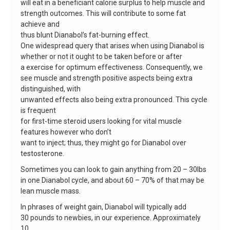
will eat in a beneficiant calorie surplus to help muscle and
strength outcomes. This will contribute to some fat
achieve and
thus blunt Dianabol’s fat-burning effect.
One widespread query that arises when using Dianabol is
whether or not it ought to be taken before or after
a exercise for optimum effectiveness. Consequently, we
see muscle and strength positive aspects being extra
distinguished, with
unwanted effects also being extra pronounced. This cycle
is frequent
for first-time steroid users looking for vital muscle
features however who don’t
want to inject; thus, they might go for Dianabol over
testosterone.
Sometimes you can look to gain anything from 20 – 30lbs
in one Dianabol cycle, and about 60 – 70% of that may be
lean muscle mass.
In phrases of weight gain, Dianabol will typically add
30 pounds to newbies, in our experience. Approximately
10