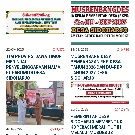
22/09/2025
7,372
19/09/2025
6,718
TIM PROVINSI JAWA TIMUR
MUSRENBANG DESA
MENINJAU
PEMBAHASAN RKP DESA
PENYELENGGARAAN NAMA
TAHUN 2026 DAN DU-RKP
RUPABUMI DI DESA
TAHUN 2027 DESA
SIDOHARJO
SIDOHARJO
20/05/2025
12,945
PEMERINTAH DESA
SIDOHARJO MEMBENTUK
KOPERASI MERAH PUTIH
4/08/2025
11,622
MELALUI MUSDESUS