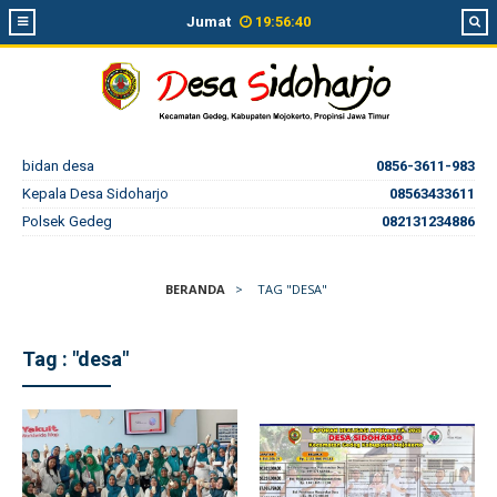
Jumat
19
:
56
:
41
bidan desa
0856-3611-983
Kepala Desa Sidoharjo
08563433611
Polsek Gedeg
082131234886
BERANDA
>
TAG "DESA"
Tag : "desa"