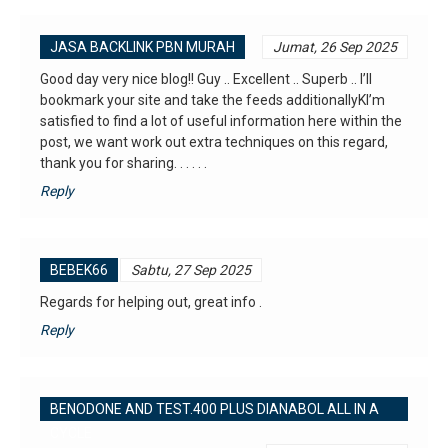
JASA BACKLINK PBN MURAH
Jumat, 26 Sep 2025
Good day very nice blog!! Guy .. Excellent .. Superb .. I’ll
bookmark your site and take the feeds additionallyKI’m
satisfied to find a lot of useful information here within the
post, we want work out extra techniques on this regard,
thank you for sharing. . . . . .
Reply
BEBEK66
Sabtu, 27 Sep 2025
Regards for helping out, great info .
Reply
BENODONE AND TEST.400 PLUS DIANABOL ALL IN A
CYCLE