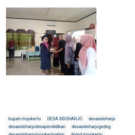
bupati mojokerto
DESA SIDOHARJO
desasidoharjo
desasidoharjodesapendidikan
desasidoharjogedeg
desasidoharjomojokertojatim
dpmd mojokerto