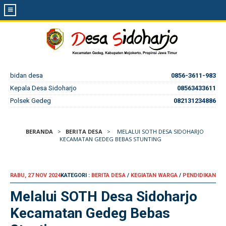
bidan desa
0856-3611-983
Kepala Desa Sidoharjo
08563433611
Polsek Gedeg
082131234886
BERANDA
>
BERITA DESA
>
MELALUI SOTH DESA SIDOHARJO
KECAMATAN GEDEG BEBAS STUNTING
RABU, 27 NOV 2024
KATEGORI :
BERITA DESA
/
KEGIATAN WARGA
/
PENDIDIKAN
Melalui SOTH Desa Sidoharjo
Kecamatan Gedeg Bebas