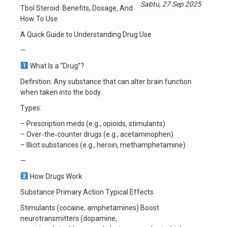
Sabtu, 27 Sep 2025
Tbol Steroid: Benefits, Dosage, And
How To Use
A Quick Guide to Understanding Drug Use
—
What Is a “Drug”?
Definition: Any substance that can alter brain function
when taken into the body.
Types:
– Prescription meds (e.g., opioids, stimulants)
– Over‑the‑counter drugs (e.g., acetaminophen)
– Illicit substances (e.g., heroin, methamphetamine)
—
How Drugs Work
Substance Primary Action Typical Effects
Stimulants (cocaine, amphetamines) Boost
neurotransmitters (dopamine,