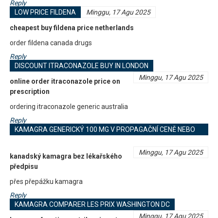
Reply
LOW PRICE FILDENA
Minggu, 17 Agu 2025
cheapest buy fildena price netherlands
order fildena canada drugs
Reply
DISCOUNT ITRACONAZOLE BUY IN LONDON
Minggu, 17 Agu 2025
online order itraconazole price on
prescription
ordering itraconazole generic australia
Reply
KAMAGRA GENERICKÝ 100 MG V PROPAGAČNÍ CENĚ NEBO
BEZPLATNÉ NABÍDCE
Minggu, 17 Agu 2025
kanadský kamagra bez lékařského
předpisu
přes přepážku kamagra
Reply
KAMAGRA COMPARER LES PRIX WASHINGTON DC
Minggu, 17 Agu 2025