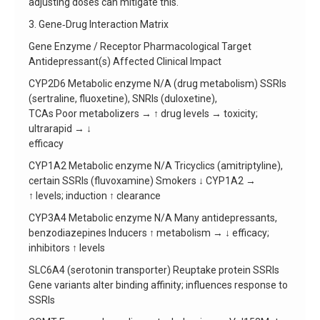
adjusting doses can mitigate this.
3. Gene‑Drug Interaction Matrix
Gene Enzyme / Receptor Pharmacological Target
Antidepressant(s) Affected Clinical Impact
CYP2D6 Metabolic enzyme N/A (drug metabolism) SSRIs
(sertraline, fluoxetine), SNRIs (duloxetine),
TCAs Poor metabolizers → ↑ drug levels → toxicity;
ultrarapid → ↓
efficacy
CYP1A2 Metabolic enzyme N/A Tricyclics (amitriptyline),
certain SSRIs (fluvoxamine) Smokers ↓ CYP1A2 →
↑ levels; induction ↑ clearance
CYP3A4 Metabolic enzyme N/A Many antidepressants,
benzodiazepines Inducers ↑ metabolism → ↓ efficacy;
inhibitors ↑ levels
SLC6A4 (serotonin transporter) Reuptake protein SSRIs
Gene variants alter binding affinity; influences response to
SSRIs