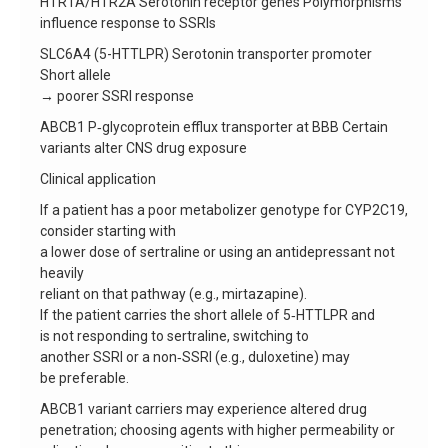
HTR1A/HTR2A Serotonin receptor genes Polymorphisms
influence response to SSRIs
SLC6A4 (5-HTTLPR) Serotonin transporter promoter
Short allele
→ poorer SSRI response
ABCB1 P‑glycoprotein efflux transporter at BBB Certain
variants alter CNS drug exposure
Clinical application
If a patient has a poor metabolizer genotype for CYP2C19,
consider starting with
a lower dose of sertraline or using an antidepressant not
heavily
reliant on that pathway (e.g., mirtazapine).
If the patient carries the short allele of 5‑HTTLPR and
is not responding to sertraline, switching to
another SSRI or a non‑SSRI (e.g., duloxetine) may
be preferable.
ABCB1 variant carriers may experience altered drug
penetration; choosing agents with higher permeability or