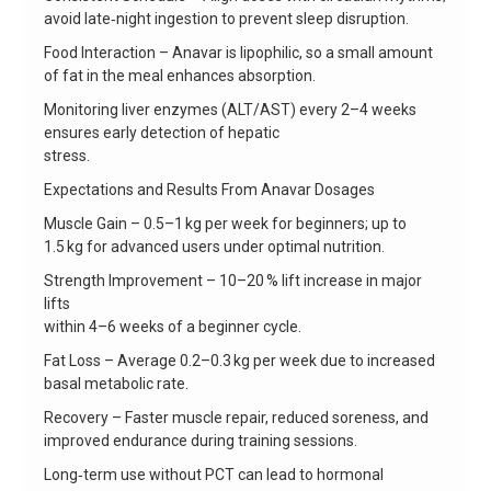
avoid late‑night ingestion to prevent sleep disruption.
Food Interaction – Anavar is lipophilic, so a small amount
of fat in the meal enhances absorption.
Monitoring liver enzymes (ALT/AST) every 2–4 weeks
ensures early detection of hepatic
stress.
Expectations and Results From Anavar Dosages
Muscle Gain – 0.5–1 kg per week for beginners; up to
1.5 kg for advanced users under optimal nutrition.
Strength Improvement – 10–20 % lift increase in major
lifts
within 4–6 weeks of a beginner cycle.
Fat Loss – Average 0.2–0.3 kg per week due to increased
basal metabolic rate.
Recovery – Faster muscle repair, reduced soreness, and
improved endurance during training sessions.
Long‑term use without PCT can lead to hormonal