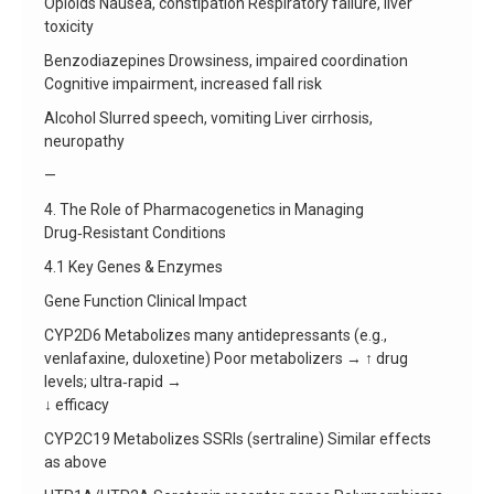
Opioids Nausea, constipation Respiratory failure, liver
toxicity
Benzodiazepines Drowsiness, impaired coordination
Cognitive impairment, increased fall risk
Alcohol Slurred speech, vomiting Liver cirrhosis,
neuropathy
—
4. The Role of Pharmacogenetics in Managing
Drug‑Resistant Conditions
4.1 Key Genes & Enzymes
Gene Function Clinical Impact
CYP2D6 Metabolizes many antidepressants (e.g.,
venlafaxine, duloxetine) Poor metabolizers → ↑ drug
levels; ultra‑rapid →
↓ efficacy
CYP2C19 Metabolizes SSRIs (sertraline) Similar effects
as above