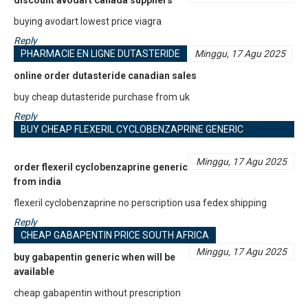
discount avodart canada suppliers
buying avodart lowest price viagra
Reply
PHARMACIE EN LIGNE DUTASTERIDE
Minggu, 17 Agu 2025
online order dutasteride canadian sales
buy cheap dutasteride purchase from uk
Reply
BUY CHEAP FLEXERIL CYCLOBENZAPRINE GENERIC
AVAILABLE
Minggu, 17 Agu 2025
order flexeril cyclobenzaprine generic
from india
flexeril cyclobenzaprine no perscription usa fedex shipping
Reply
CHEAP GABAPENTIN PRICE SOUTH AFRICA
Minggu, 17 Agu 2025
buy gabapentin generic when will be
available
cheap gabapentin without prescription