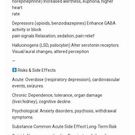
norepinephrine) Increased alertness, euphoria, higher
heart
rate
Depressors (opioids, benzodiazepines) Enhance GABA
activity or block
pain signals Relaxation, sedation, pain relief
Hallucinogens (LSD, psilocybin) Alter serotonin receptors
Visual/aural changes, altered perception
—
Risks & Side Effects
Acute: Overdose (respiratory depression), cardiovascular
events, seizures.
Chronic: Dependence, tolerance, organ damage
(liver/kidney), cognitive decline.
Psychological: Anxiety disorders, psychosis, withdrawal
symptoms.
Substance Common Acute Side Effect Long‑Term Risk