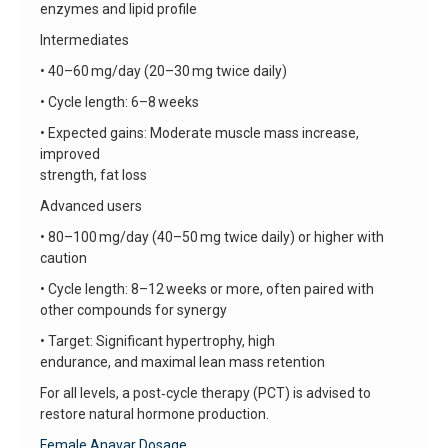
enzymes and lipid profile
Intermediates
• 40–60 mg/day (20–30 mg twice daily)
• Cycle length: 6–8 weeks
• Expected gains: Moderate muscle mass increase,
improved
strength, fat loss
Advanced users
• 80–100 mg/day (40–50 mg twice daily) or higher with
caution
• Cycle length: 8–12 weeks or more, often paired with
other compounds for synergy
• Target: Significant hypertrophy, high
endurance, and maximal lean mass retention
For all levels, a post‑cycle therapy (PCT) is advised to
restore natural hormone production.
Female Anavar Dosage