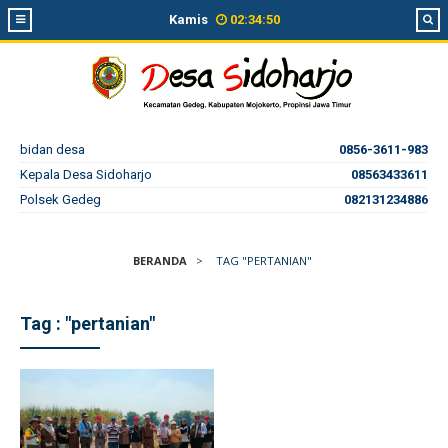
Kamis
02
:
34
:
50
bidan desa
0856-3611-983
Kepala Desa Sidoharjo
08563433611
Polsek Gedeg
082131234886
BERANDA
>
TAG "PERTANIAN"
Tag : "pertanian"