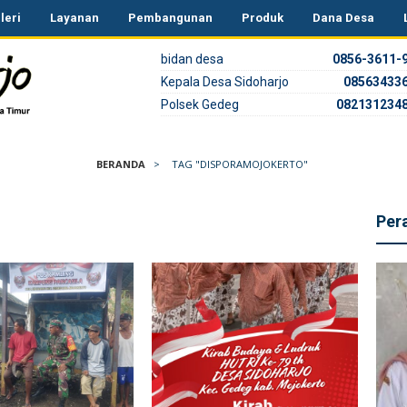
leri
Layanan
Pembangunan
Produk
Dana Desa
085808374800
bidan desa
0856-3611-
Kepala Desa Sidoharjo
08563433
Polsek Gedeg
082131234
BERANDA
>
TAG "DISPORAMOJOKERTO"
Per