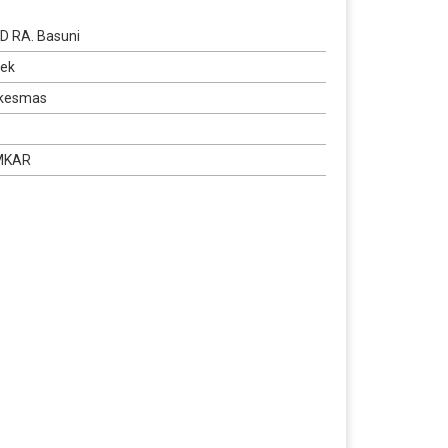
D RA. Basuni
sek
kesmas
MKAR