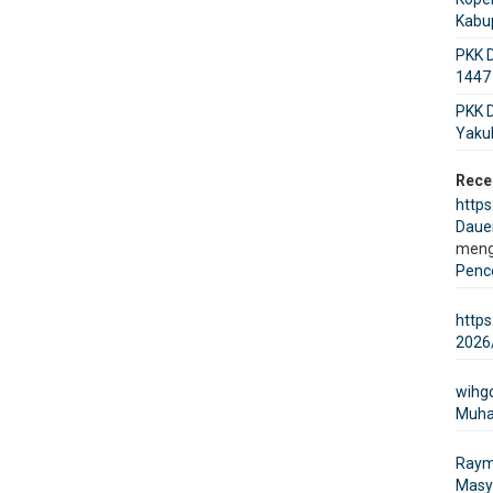
Kabu
PKK 
1447 
PKK D
Yakul
Rece
https
Dauer
meng
Penc
https
2026
wihg
Muha
Ray
Masy