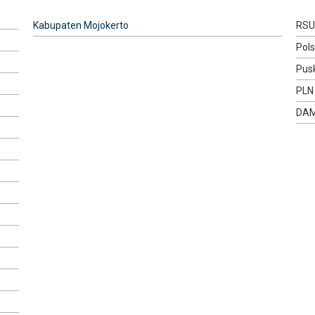
Kabupaten Mojokerto
RSU
Pol
Pus
PLN
DA