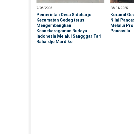
7/08/2026
28/04/2025
Pemerintah Desa Sidoharjo
Koramil G
Kecamatan Gedeg terus
Nilai Panca
Mengembangkan
Melalui Pr
un Simpang
Kasi Pelayanan
Kasi Kesra
Keanekaragaman Budaya
Pancasila
Fatoni
Khabibullah
Sonhaji Dahlan
Indonesia Melalui Sangggar Tari
Rahardjo Mardiko