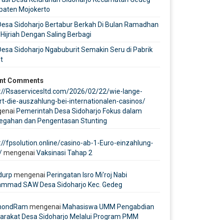
paten Mojokerto
Desa Sidoharjo Bertabur Berkah Di Bulan Ramadhan
Hijriah Dengan Saling Berbagi
esa Sidoharjo Ngabuburit Semakin Seru di Pabrik
t
nt Comments
://Rsaservicesltd.com/2026/02/22/wie-lange-
t-die-auszahlung-bei-internationalen-casinos/
enai
Pemerintah Desa Sidoharjo Fokus dalam
egahan dan Pengentasan Stunting
://fpsolution.online/casino-ab-1-Euro-einzahlung-
/
mengenai
Vaksinasi Tahap 2
durp
mengenai
Peringatan Isro Mi’roj Nabi
mmad SAW Desa Sidoharjo Kec. Gedeg
mondRam
mengenai
Mahasiswa UMM Pengabdian
arakat Desa Sidoharjo Melalui Program PMM