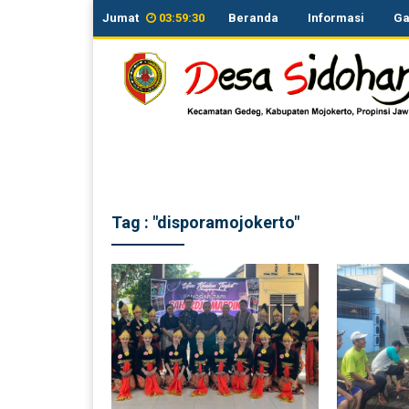
Jumat
03
:
59
:
30
Beranda
Informasi
Ga
bidan desa
0856-3611-983
KORAMIL Gedeg
Kepala Desa Sidoharjo
08563433611
Polsek Gedeg
082131234886
Tag : "disporamojokerto"