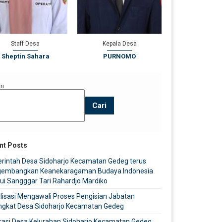
Staff Desa
Kepala Desa
Sekretaris
Sheptin Sahara
PURNOMO
Choirul Anwar 
ri
Cari
nt Posts
rintah Desa Sidoharjo Kecamatan Gedeg terus
embangkan Keanekaragaman Budaya Indonesia
ui Sangggar Tari Rahardjo Mardiko
lisasi Mengawali Proses Pengisian Jabatan
ngkat Desa Sidoharjo Kecamatan Gedeg
rasi Desa Kelurahan Sidoharjo Kecamatan Gedeg