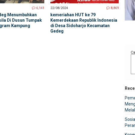
6,141
22/08/2024
8,869
edeg Menumbuhkan
kemeriahan HUT ke 79
sila Di Dusun Tumpak
Kemerdekaan Republik Indonesia
ogram Kampung
di Desa Sidoharjo Kecamatan
Kepala Dusun Losari Barat
Kepala Dusun Losari Timur
Gedeg
Hidayat, S.Pd
M.Talifan Alfanu
Ca
Rece
Peme
Meng
Melal
Sosia
Pera
Kope