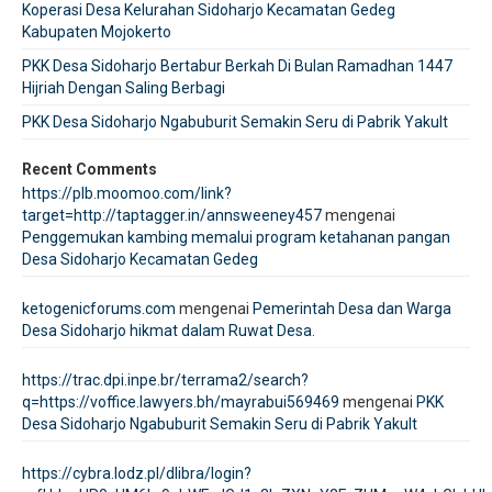
Koperasi Desa Kelurahan Sidoharjo Kecamatan Gedeg
Kabupaten Mojokerto
PKK Desa Sidoharjo Bertabur Berkah Di Bulan Ramadhan 1447
Hijriah Dengan Saling Berbagi
PKK Desa Sidoharjo Ngabuburit Semakin Seru di Pabrik Yakult
Recent Comments
https://plb.moomoo.com/link?
target=http://taptagger.in/annsweeney457
mengenai
Penggemukan kambing memalui program ketahanan pangan
Desa Sidoharjo Kecamatan Gedeg
ketogenicforums.com
mengenai
Pemerintah Desa dan Warga
Desa Sidoharjo hikmat dalam Ruwat Desa.
https://trac.dpi.inpe.br/terrama2/search?
q=https://voffice.lawyers.bh/mayrabui569469
mengenai
PKK
Desa Sidoharjo Ngabuburit Semakin Seru di Pabrik Yakult
https://cybra.lodz.pl/dlibra/login?