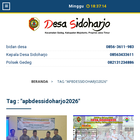
Minggu
18
:
37
:
14
bidan desa
0856-3611-983
Kepala Desa Sidoharjo
08563433611
Polsek Gedeg
082131234886
BERANDA
>
TAG "APBDESSIDOHARJO2026"
Tag : "apbdessidoharjo2026"