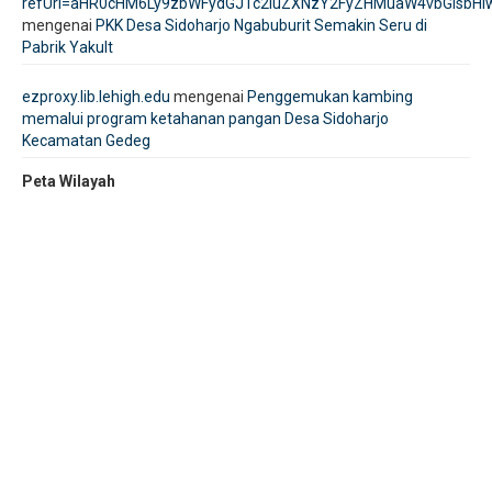
refUrl=aHR0cHM6Ly9zbWFydGJ1c2luZXNzY2FyZHMuaW4vbGlsbH
mengenai
PKK Desa Sidoharjo Ngabuburit Semakin Seru di
Pabrik Yakult
ezproxy.lib.lehigh.edu
mengenai
Penggemukan kambing
memalui program ketahanan pangan Desa Sidoharjo
Kecamatan Gedeg
Peta Wilayah