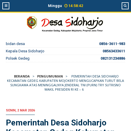
Minggu
14
:
58
:
42
bidan desa
0856-3611-983
Kepala Desa Sidoharjo
08563433611
Polsek Gedeg
082131234886
BERANDA
>
PENGUMUMAN
>
PEMERINTAH DESA SIDOHARJO
KECAMATAN GEDEG KABUPATEN MOJOKERTO MENGUCAPKAN TURUT BELA
SUNGKAWA ATAS MENINGGALNYA JENDERAL TNI (PURN) TRY SUTRISNO
WAKIL PRESIDEN RI KE – 6
SENIN, 2 MAR 2026
Pemerintah Desa Sidoharjo