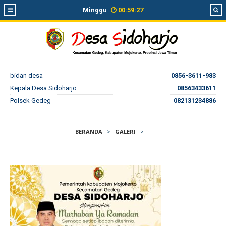
Minggu
00
:
59
:
27
bidan desa
0856-3611-983
Kepala Desa Sidoharjo
08563433611
Polsek Gedeg
082131234886
BERANDA
>
GALERI
>