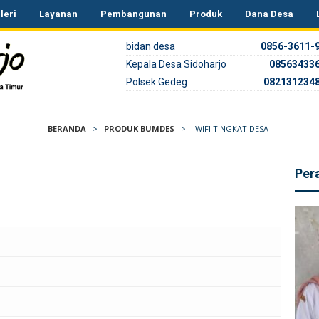
leri
Layanan
Pembangunan
Produk
Dana Desa
085808374800
bidan desa
0856-3611-
Kepala Desa Sidoharjo
08563433
Polsek Gedeg
082131234
BERANDA
>
PRODUK BUMDES
>
WIFI TINGKAT DESA
Per