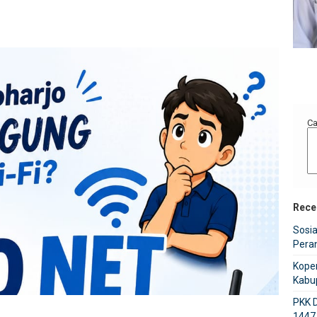
Kepala Dusun Losari Barat
Kepala Dusun Losari Timur
Hidayat, S.Pd
M.Talifan Alfanu
Ca
Rece
Sosia
Pera
Kope
Kabu
PKK 
1447 