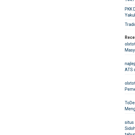
PKK D
Yakul
Tradi
Rece
olxto
Masy
najle
ATS 
olxto
Pemer
ToD
Mengi
situs
Sido
tahu