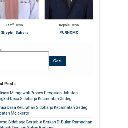
Staff Desa
Kepala Desa
Sekretaris
Sheptin Sahara
PURNOMO
Choirul Anwar 
ri
Cari
nt Posts
lisasi Mengawali Proses Pengisian Jabatan
ngkat Desa Sidoharjo Kecamatan Gedeg
rasi Desa Kelurahan Sidoharjo Kecamatan Gedeg
paten Mojokerto
Desa Sidoharjo Bertabur Berkah Di Bulan Ramadhan
Hijriah Dengan Saling Berbagi