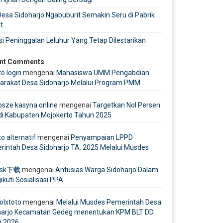
esa Sidoharjo Ngabuburit Semakin Seru di Pabrik
t
si Peninggalan Leluhur Yang Tetap Dilestarikan
nt Comments
to login
mengenai
Mahasiswa UMM Pengabdian
arakat Desa Sidoharjo Melalui Program PMM
psze kasyna online
mengenai
Targetkan Nol Persen
di Kabupaten Mojokerto Tahun 2025
to alternatif
mengenai
Penyampaian LPPD
intah Desa Sidoharjo TA. 2025 Melalui Musdes
esk下载
mengenai
Antusias Warga Sidoharjo Dalam
kuti Sosialisasi PPA
 olxtoto
mengenai
Melalui Musdes Pemerintah Desa
harjo Kecamatan Gedeg menentukan KPM BLT DD
n 2026