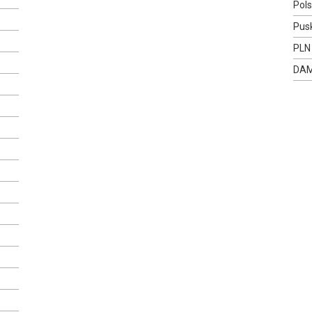
Pol
Pus
PLN
DA