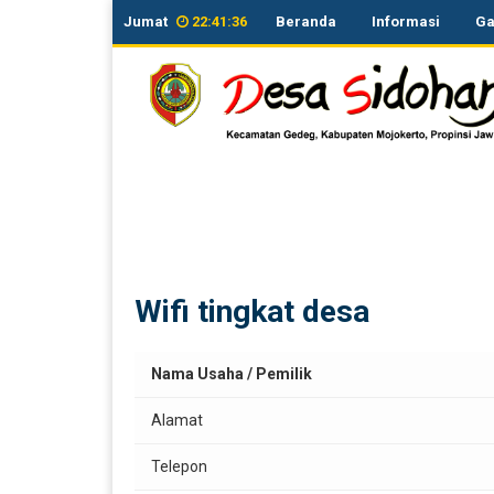
Jumat
22
:
41
:
36
Beranda
Informasi
Ga
bidan desa
0856-3611-983
KORAMIL Gedeg
Kepala Desa Sidoharjo
08563433611
Polsek Gedeg
082131234886
Wifi tingkat desa
Nama Usaha / Pemilik
Alamat
Telepon