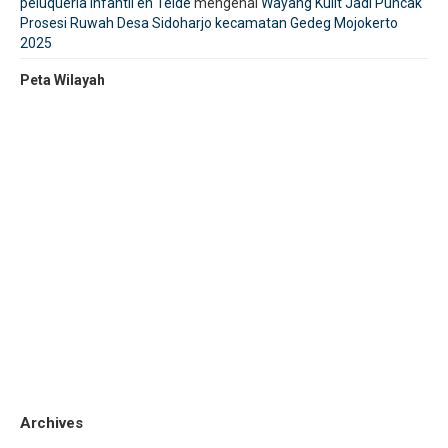
peluquería infantil en Telde
mengenai
Wayang Kulit Jadi Puncak
Prosesi Ruwah Desa Sidoharjo kecamatan Gedeg Mojokerto
2025
Peta Wilayah
Archives