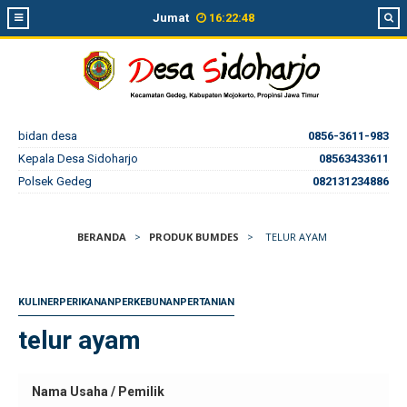
Jumat
16
:
22
:
49
bidan desa
0856-3611-983
Kepala Desa Sidoharjo
08563433611
Polsek Gedeg
082131234886
BERANDA
>
PRODUK BUMDES
>
TELUR AYAM
KULINER
PERIKANAN
PERKEBUNAN
PERTANIAN
telur ayam
Nama Usaha / Pemilik