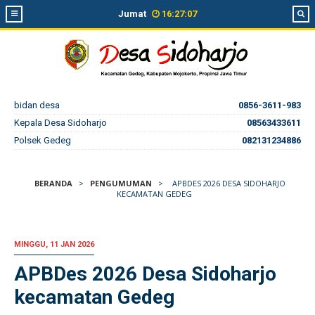
Jumat
16
:
27
:
07
bidan desa
0856-3611-983
Kepala Desa Sidoharjo
08563433611
Polsek Gedeg
082131234886
BERANDA
>
PENGUMUMAN
>
APBDES 2026 DESA SIDOHARJO
KECAMATAN GEDEG
MINGGU, 11 JAN 2026
APBDes 2026 Desa Sidoharjo
kecamatan Gedeg